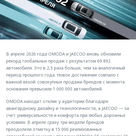
Страхование
Клиентская поддержка
Обратная связь
Кредитный калькулятор
O&J Автоклуб
Аксессуары
Клуб владельцев OMODA
Одежда и сувениры
Приложение O&J
Оригинальные аксессуары
Аксессуары
В апреле 2026 года OMODA и JAECOO вновь обновили
Запчасти
Одежда и сувениры
рекорд глобальных продаж с результатом 69 892
автомобиля. Это в 2,5 раза больше, чем за аналогичный
Трейд-ин
Оригинальные аксессуары
период прошлого года. Новое достижение совпало с
Калькулятор трейд-ин
Запчасти
важной вехой: совокупные продажи брендов с момента
основания превысили 1 000 000 автомобилей.
OMODA находит отклик у аудитории благодаря
авангардному дизайну и технологичности, а JAECOO — за
счет универсальности и комфорта при любых дорожных
условиях. В апреле сразу три модели брендов
преодолели отметку в 15 000 реализованных