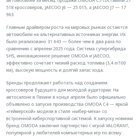
автомобилей за месяц: продажи OMODA C5 составили 21
518 кроссоверов, JAECOO J6 — 25 015, а JAECOO J7 — 17
963.
Главным драйвером роста на мировых рынках остаются
автомобили на альтернативных источниках энергии. Их
было реализовано 31 643 — более чем в два раза по
сравнению с апрелем 2025 года. Система супергибрида
SHS, инновационное решение OMODA и JAECOO,
эффективно сочетает низкий расход топлива (3,4 л/100
км), высокую мощность и долгий запас хода.
Бренды продолжают работать над созданием
кроссоверов будущего для молодой аудитории. На
автосалоне в Пекине в конце апреля было официально
объявлено о запуске производства OMODA C4 — яркой
«геймерской» модели в стиле «кибер-меха» со
встроенной киберспортивной системой. К запуску новинки
бренд OMODA заключил партнерство с игрой VALORANT,
популярной у любителей компьютерных игр по всему