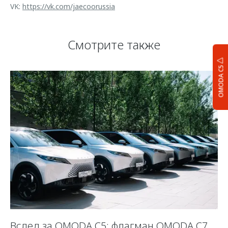
VK:
https://vk.com/jaecoorussia
Смотрите также
OMODA C5
Вслед за OMODA C5: флагман OMODA C7
С