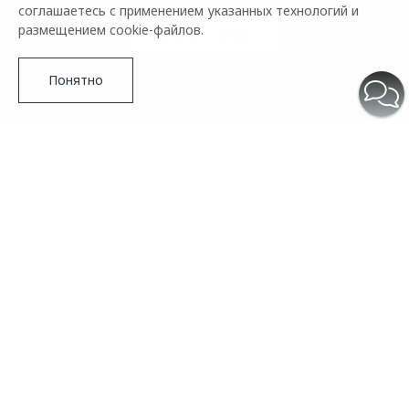
соглашаетесь с применением указанных технологий и
размещением cookie-файлов.
Купить в кредит
Понятно
НОВЫЙ C5
Прайс-лист
Новая эра бестселлера
Познакомьтесь с OMODA C5 — кроссовером, в котором
каждая деталь продумана для вашего удовольствия от
вождения.
Неповторимый дизайн, умные технологии и повышенный
комфорт делают новый C5 идеальным спутником для
города и путешествий.