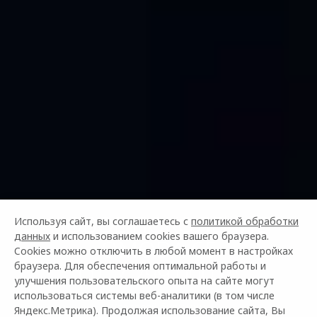
НОВОЕ ПОКОЛЕНИЕ
Используя сайт, вы соглашаетесь с
политикой обработки
данных
и использованием cookies вашего браузера.
OMODA C5
Cookies можно отключить в любой момент в настройках
ОТ 2 299 000 ₽¹
браузера. Для обеспечения оптимальной работы и
улучшения пользовательского опыта на сайте могут
использоваться системы веб-аналитики (в том числе
Управляй будущим
Яндекс.Метрика). Продолжая использование сайта, Вы