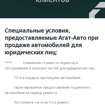
Страхование
Клиентская поддержка
Обратная связь
Кредитный калькулятор
O&J Автоклуб
Аксессуары
Клуб владельцев OMODA
Одежда и сувениры
Приложение O&J
Специальные условия,
Оригинальные аксессуары
предоставляемые Агат-Авто при
Аксессуары
Запчасти
продаже автомобилей для
Одежда и сувениры
юридических лиц:
Трейд-ин
Оригинальные аксессуары
Калькулятор трейд-ин
Запчасти
**** · Сниженная стоимость нормочаса
обслуживания и запасных частей для юридических лиц
· ТО-0 в подарок при покупке автомобиля
· Гарантированное предоставление подменного
автомобиля на период ремонта
· Постоплата счета за ТО и ремонт